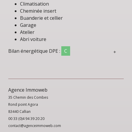
Climatisation
Cheminée insert
Buanderie et cellier
Garage
Atelier
Abri voiture
Bilan énergétique
DPE :
C
+
A
B
C
178 KWh/m²
D
E
F
Agence Immoweb
G
35 Chemin des Combes
Rond point Agora
83440 Callian
00 33 (0)4 94 39 20 20
contact@agenceimmoweb.com