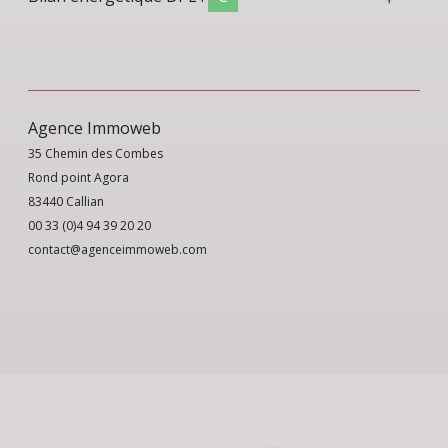
A
B
C
166 KWh/m²
D
E
F
Agence Immoweb
G
35 Chemin des Combes
Rond point Agora
83440 Callian
00 33 (0)4 94 39 20 20
contact@agenceimmoweb.com