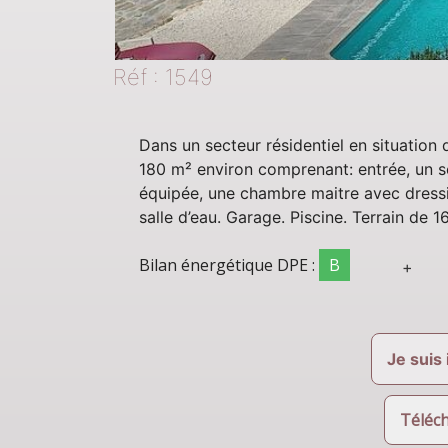
Réf : 1549
Dans un secteur résidentiel en situation
180 m² environ comprenant: entrée, un s
équipée, une chambre maitre avec dressi
salle d’eau. Garage. Piscine. Terrain de 1
Bilan énergétique
DPE :
B
+
A
B
81 KWh/m²
C
D
Je suis
E
F
G
Téléch