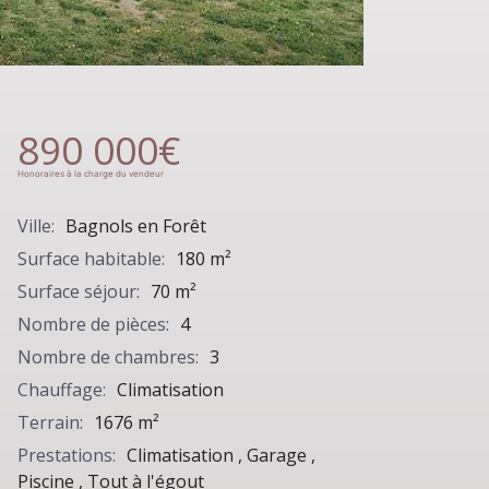
890 000€
Honoraires à la charge du vendeur
Ville:
Bagnols en Forêt
Surface habitable:
180 m²
Surface séjour:
70 m²
Nombre de pièces:
4
Nombre de chambres:
3
Chauffage:
Climatisation
Terrain:
1676 m²
Prestations:
Climatisation , Garage ,
Piscine , Tout à l'égout