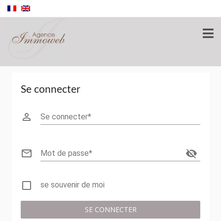
Se connecter
perm_identity
Se connecter
mail_outline
visibility_off
Mot de passe
check_box_outline_blank
se souvenir de moi
SE CONNECTER